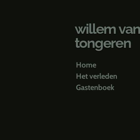
Ga
direct
naar
willem va
de
hoofdinhoud
tongeren
Home
Het verleden
Gastenboek