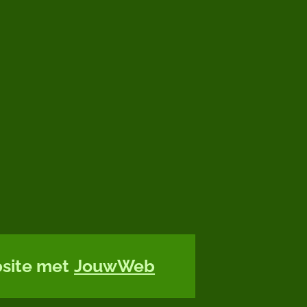
site met
JouwWeb