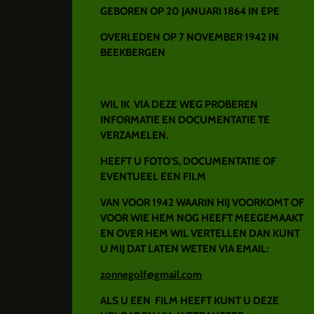
GEBOREN OP 20 JANUARI 1864 IN EPE
OVERLEDEN OP 7 NOVEMBER 1942 IN
BEEKBERGEN
WIL IK VIA DEZE WEG PROBEREN
INFORMATIE EN DOCUMENTATIE TE
VERZAMELEN.
HEEFT U FOTO'S, DOCUMENTATIE OF
EVENTUEEL EEN FILM
VAN VOOR 1942 WAARIN HIJ VOORKOMT OF
VOOR WIE HEM NOG HEEFT MEEGEMAAKT
EN OVER HEM WIL VERTELLEN DAN KUNT
U MIJ DAT LATEN WETEN VIA EMAIL:
zonnegolf@gmail.com
ALS U EEN FILM HEEFT KUNT U DEZE